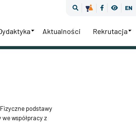
Wyszukiwarka
Kultura Równośc
Facebook
Wersja
EN
Dydaktyka
Aktualności
Rekrutacja
u Fizyczne podstawy
ny we współpracy z