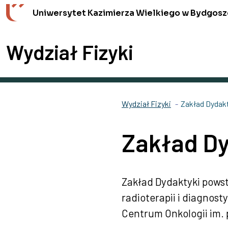
Przejdź do wyszukiwarki
Przejdź do treści
Przejdź do stopki - Kontakt
Uniwersytet Kazimierza Wielkiego w Bydgosz
Wydział Fizyki
Wydział Fizyki
Zakład Dydak
Zakład Dy
Zakład Dydaktyki powst
radioterapii i diagnost
Centrum Onkologii im. 