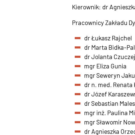
Kierownik: dr Agnieszk
Pracownicy Zakładu Dy
dr Łukasz Rajchel
dr Marta Bidka-Pa
dr Jolanta Czucze
mgr Eliza Gunia
mgr Seweryn Jaku
dr n. med. Renata
dr Józef Karaszew
dr Sebastian Male
mgr inż. Paulina M
mgr Sławomir Now
dr Agnieszka Orz