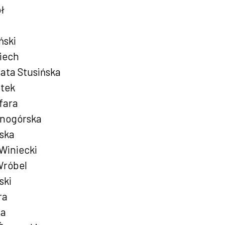
ł
ński
iech
ata Stusińska
utek
fara
łnogórska
wska
Winiecki
Wróbel
ski
ra
da