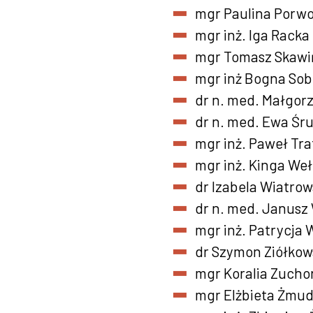
mgr Paulina Porwo
mgr inż. Iga Racka
mgr Tomasz Skawi
mgr inż Bogna Sob
dr n. med. Małgorz
dr n. med. Ewa Śr
mgr inż. Paweł Tra
mgr inż. Kinga We
dr Izabela Wiatro
dr n. med. Janusz 
mgr inż. Patrycja 
dr Szymon Ziółkow
mgr Koralia Zucho
mgr Elżbieta Żmu