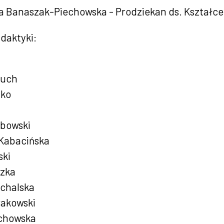
a Banaszak-Piechowska - Prodziekan ds. Kształcen
daktyki:
luch
jko
bowski
 Kabacińska
ski
szka
ichalska
akowski
echowska